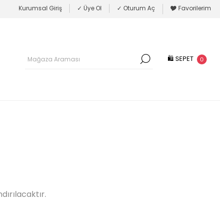
Kurumsal Giriş
✓ Üye Ol
✓ Oturum Aç
🎔 Favorilerim
🛍 SEPET
0
dırılacaktır.