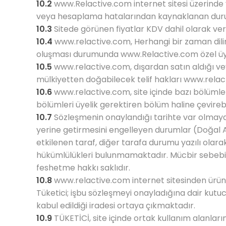
10.2
www.Relactive.com
internet sitesi üzerinde
veya hesaplama hatalarından kaynaklanan du
10.3
Sitede görünen fiyatlar KDV dahil olarak veril
10.4
www.relactive.com
, Herhangi bir zaman dil
oluşması durumunda
www.Relactive.com
özel ü
10.5
www.relactive.com
, dışardan satın aldığı ve
mülkiyetten doğabilecek telif hakları
www.relac
10.6
www.relactive.com
, site içinde bazı bölüml
bölümleri üyelik gerektiren bölüm haline çevireb
10.7
Sözleşmenin onaylandığı tarihte var olmayan
yerine getirmesini engelleyen durumlar (Doğal A
etkilenen taraf, diğer tarafa durumu yazılı olar
hükümlülükleri bulunmamaktadır. Mücbir sebebin 
feshetme hakkı saklıdır.
10.8
www.relactive.com
internet sitesinden ürü
Tüketici; işbu sözleşmeyi onayladığına dair kutu
kabul edildiği iradesi ortaya çıkmaktadır.
10.9
TÜKETİCİ, site içinde ortak kullanım alanları