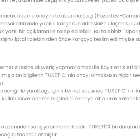
tilen veya üzerinde değişiklik ya da ilaveler yapılarak kişi
lınacak ödeme onayını takiben haftaiçi (Pazartesi-Cumarte
nü mesai bitiminde yapılır. Kargonun adresinize ulaşması T
 yazılı bir açıklama ile talep edilebilir. Bu talebinizi "sipa
işiniz iptal talebinizden önce kargoya teslim edilmiş ise 
ernet sitesine alışveriş yapmak amacı ile kayıt ettikleri bil
ilmiş olan bilgilerin TÜKETİCİ’nin onayı olmaksızın hiçbir 
r.
 aracılığı ile yürüttüğü için internet sitesinde TÜKETİCİ'nin k
n kullanılacak ödeme bilgileri tüketiciye ait olarak kalacakt
om
üzerinden satış yapılmamaktadır. TÜKETİCİ bu durumu k
eceğini taahhüt etmiştir.