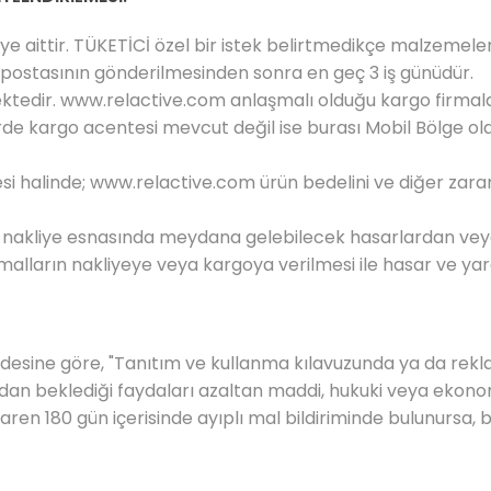
e aittir. TÜKETİCİ özel bir istek belirtmedikçe malzemeler a
e-postasının gönderilmesinden sonra en geç 3 iş günüdür.
ektedir.
www.relactive.com
anlaşmalı olduğu kargo firmalar
e kargo acentesi mevcut değil ise burası Mobil Bölge olara
si halinde;
www.relactive.com
ürün bedelini ve diğer zara
er, nakliye esnasında meydana gelebilecek hasarlardan 
lların nakliyeye veya kargoya verilmesi ile hasar ve yar
sine göre, "Tanıtım ve kullanma kılavuzunda ya da reklam v
n beklediği faydaları azaltan maddi, hukuki veya ekonomik
ibaren 180 gün içerisinde ayıplı mal bildiriminde bulunursa, 