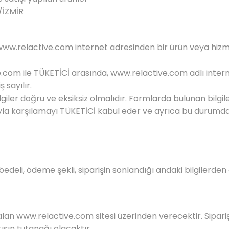
/İZMİR
www.relactive.com
internet adresinden bir ürün veya hizme
e.com
ile TÜKETİCİ arasında,
www.relactive.com
adlı intern
 sayılır.
bilgiler doğru ve eksiksiz olmalıdır. Formlarda bulunan bilg
a karşılamayı TÜKETİCİ kabul eder ve ayrıca bu durumdan
bedeli, ödeme şekli, siparişin sonlandığı andaki bilgilerde
 alan
www.relactive.com
sitesi üzerinden verecektir. Sipariş
ışın tutanağı olacaktır.