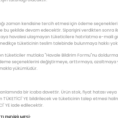
dığı zaman kendisine tercih etmesi için ödeme seçenekler
 bu şekilde devam edecektir. Siparişini verdikten sonra ik
ankaya havalesi ulaşmayan tüketicilere hatırlatma e-maili g
eçmedikçe tüketicinin teslim talebinde bulunmaya hakkı yok
n tüketiciler mutlaka "Havale Bildirim Formu"nu doldurma
deme seçeneklerini değiştirmeye, arttırmaya, azaltmaya y
rumakla yükümlüdür.
anlamında bir icaba davettir. Ürün stok, fiyat hatası veya 
KETİCİ' YE bildirilecek ve tüketicinin talep etmesi halind
İ' YE iade edilecektir.
TLENDİRİLMESİ: