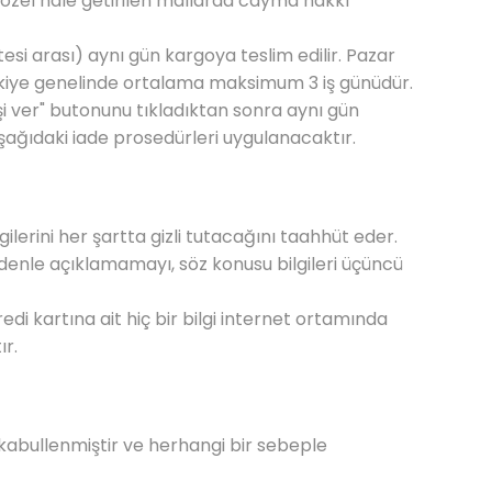
ye özel hale getirilen mallarda cayma hakkı
si arası) aynı gün kargoya teslim edilir. Pazar
ürkiye genelinde ortalama maksimum 3 iş günüdür.
rişi ver" butonunu tıkladıktan sonra aynı gün
aşağıdaki iade prosedürleri uygulanacaktır.
gilerini her şartta gizli tutacağını taahhüt eder.
nedenle açıklamamayı, söz konusu bilgileri üçüncü
redi kartına ait hiç bir bilgi internet ortamında
ır.
abullenmiştir ve herhangi bir sebeple