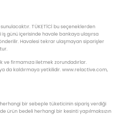
i sunulacaktır. TÜKETİCİ bu seçeneklerden
i iş günü içerisinde havale bankaya ulaşırsa
önderilir. Havalesi tekrar ulaşmayan siparişler
tur.
k ve firmamıza iletmek zorundadırlar.
a da kaldırmaya yetkilidir.
www.relactive.com
,
herhangi bir sebeple tüketicinin sipariş verdiği
e ürün bedeli herhangi bir kesinti yapılmaksızın