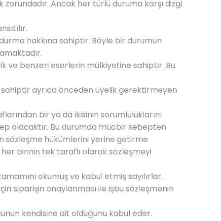
mek zorundadır. Ancak her türlü duruma karşı dizgi
sıtılır.
urdurma hakkına sahiptir. Böyle bir durumun
mamaktadır.
fik ve benzeri eserlerin mülkiyetine sahiptir. Bu
ına sahiptir ayrıca önceden üyelik gerektirmeyen
ından bir ya da ikisinin sorumluluklarını
sebep olacaktır. Bu durumda mücbir sebepten
rın sözleşme hükümlerini yerine getirme
er birinin tek taraflı olarak sözleşmeyi
tamamını okumuş ve kabul etmiş sayılırlar.
çin siparişin onaylanması ile işbu sözleşmenin
uğunun kendisine ait olduğunu kabul eder.