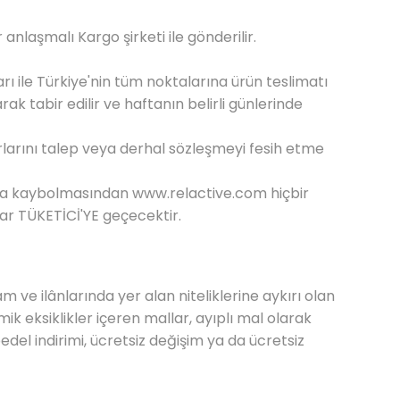
nlaşmalı Kargo şirketi ile gönderilir.
ı ile Türkiye'nin tüm noktalarına ürün teslimatı
k tabir edilir ve haftanın belirli günlerinde
rlarını talep veya derhal sözleşmeyi fesih etme
veya kaybolmasından
www.relactive.com
hiçbir
ar TÜKETİCİ'YE geçecektir.
e ilânlarında yer alan niteliklerine aykırı olan
 eksiklikler içeren mallar, ayıplı mal olarak
bedel indirimi, ücretsiz değişim ya da ücretsiz