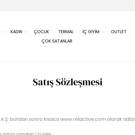
KADIN
ÇOCUK
TERMAL
İÇ GİYİM
OUTLET
ÇOK SATANLAR
Satış Sözleşmesi
A.Ş.
bundan sonra kısaca
www.relactive.com
olarak adlan
satışı yapılan ürünler