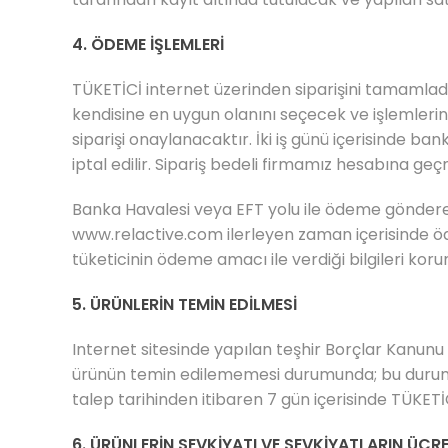
4. ÖDEME İŞLEMLERİ
TÜKETİCİ internet üzerinden siparişini tamamla
kendisine en uygun olanını seçecek ve işlemlerine
siparişi onaylanacaktır. İki iş günü içerisinde b
iptal edilir. Sipariş bedeli firmamız hesabına g
Banka Havalesi veya EFT yolu ile ödeme göndere
www.relactive.com
ilerleyen zaman içerisinde ö
tüketicinin ödeme amacı ile verdiği bilgileri ko
5. ÜRÜNLERİN TEMİN EDİLMESİ
Internet sitesinde yapılan teşhir Borçlar Kanunu 
ürünün temin edilememesi durumunda; bu durum TÜ
talep tarihinden itibaren 7 gün içerisinde TÜKETİC
6. ÜRÜNLERİN SEVKİYATI VE SEVKİYATLARIN ÜCRE