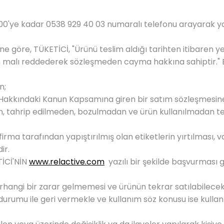
7:00'ye kadar 0538 929 40 03 numaralı telefonu arayarak 
 göre, TÜKETİCİ, "Ürünü teslim aldığı tarihten itibaren ye
 malı reddederek sözleşmeden cayma hakkına sahiptir." Bu
n;
sı Hakkındaki Kanun Kapsamına giren bir satım sözleşmesi
an, tahrip edilmeden, bozulmadan ve ürün kullanılmadan tes
 firma tarafından yapıştırılmış olan etiketlerin yırtılması, 
ir.
TİCİ'NİN
www.relactive.com
yazılı bir şekilde başvurmas
erhangi bir zarar gelmemesi ve ürünün tekrar satılabilece
ki durumu ile geri vermekle ve kullanım söz konusu ise kulla