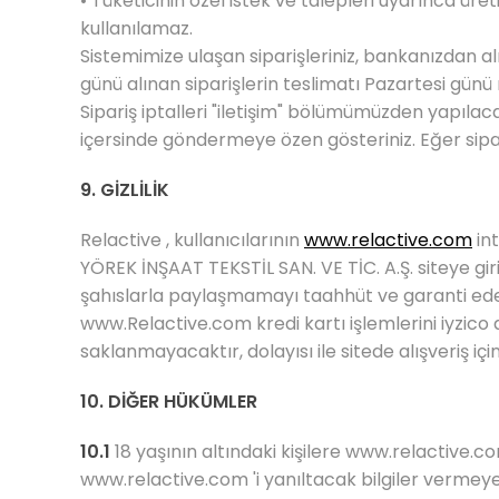
• Tüketicinin özel istek ve talepleri uyarınca üre
kullanılamaz.
Sistemimize ulaşan siparişleriniz, bankanızdan a
günü alınan siparişlerin teslimatı Pazartesi gü
Sipariş iptalleri "iletişim" bölümümüzden yapılacak
içersinde göndermeye özen gösteriniz. Eğer sipar
9. GİZLİLİK
Relactive , kullanıcılarının
www.relactive.com
int
YÖREK İNŞAAT TEKSTİL SAN. VE TİC. A.Ş. siteye gir
şahıslarla paylaşmamayı taahhüt ve garanti ede
www.Relactive.com
kredi kartı işlemlerini iyzico
saklanmayacaktır, dolayısı ile sitede alışveriş içi
10. DİĞER HÜKÜMLER
10.1
18 yaşının altındaki kişilere
www.relactive.c
www.relactive.com
'i yanıltacak bilgiler vermey