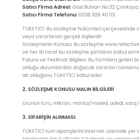
Satıcı Firma Adresi:
Gazi Bulvarı No:32 Çankaya
Satıcı Firma Telefonu:
0538 929 40 03
TÜKETİCİ: Bu sözleşme hükümleri çerçevesinde
veya yararlanan gerçek kişilerdir.
Sözleşmenin Konusu: Bu sözleşme
www.relactiv
ve her iki taraf bu sözleşme şartlarını kabul etmiş
Fatura ve Teslimat Bilgileri: Bu formlara girilen 
olduğu durumlardan doğacak zararları tamamıyl
ait olduğunu TÜKETİCİ kabul eder.
2. SÖZLEŞME KONUSU MALIN BİLGİLERİ
Ürünün türü, miktarı, marka/modeli, adedi, satış 
3. SİPARİŞİN ALINMASI:
TÜKETİCİ tüm siparişlerini internet üzerinde yer
tarafından kayıt altında tutulacak ve yapılan sat