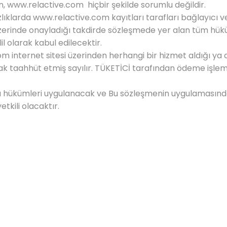
n,
www.relactive.com
hiçbir şekilde sorumlu değildir.
lıklarda
www.relactive.com
kayıtları tarafları bağlayıcı v
üzerinde onayladığı takdirde sözleşmede yer alan tüm hüküm
l olarak kabul edilecektir.
com
internet sitesi üzerinden herhangi bir hizmet aldığı ya 
ak taahhüt etmiş sayılır. TÜKETİCİ tarafından ödeme iş
 hükümleri uygulanacak ve Bu sözleşmenin uygulamasında
tkili olacaktır.