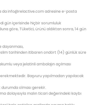
ya da
info@relactive.com
adresine e-posta
di gün içerisinde hiçbir sorumluluk
na göre, Tüketici, ürünü aldıktan sonra, 14 gün
ne dayanması,
lim tarihinden itibaren ondört (14) günlük süre
vakumlu veya jelatinli ambalajın açılması
ı gerekmektedir. Başvuru yapılmadan yapılacak
k durumda olması gerekir.
nma dolayısıyla malın ticari değerindeki kaybı