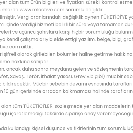
 yer alan tüm ürün bilgileri ve fiyatları sürekli kontrol et
rumlarda
www.relactive.com
sorumlu değildir.
miştir. Vergi oranlarındaki değişiklik aynen TÜKETİCİ'YE yan
imi içinde verdiği hizmeti belirli bir süre veya tamamen d
yeleri ve üçüncü şahıslara karşı hiçbir sorumluluğu bulun
ya kendi çalışmalarıyla elde ettiği yazılım, belge, bilgi, gra
tive.com
aittir.
eri şifreli olarak girilebilen bölümler haline getirme hakk
ilme hakkına sahiptir.
, ancak daha sonra meydana gelen ve sözleşmenin taraflar
fet, Savaş, Terör, ithalat yasası, Grev v.b gibi) mücbir 
ak bildirecektir. Mücbir sebebin devamı esnasında tarafla
10 gün içerisinde ortadan kalkmaması halinde tarafların h
n alan tüm TÜKETİCİ'LER, sözleşmede yer alan maddelerin 
cuğu işaretlemediği takdirde siparişe onay veremeyeceği i
nda kullandığı kişisel düşünce ve fikirlerinin tüm sorumlul