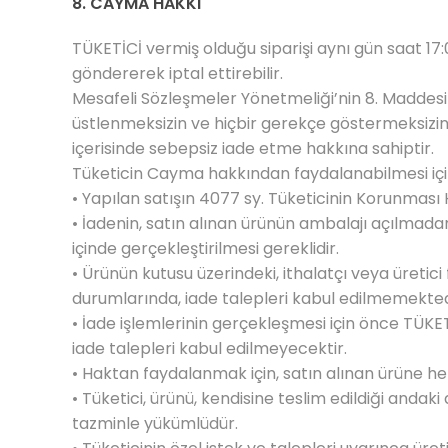
8. CAYMA HAKKI
TÜKETİCİ vermiş olduğu siparişi aynı gün saat 1
göndererek iptal ettirebilir.
Mesafeli Sözleşmeler Yönetmeliği’nin 8. Maddesine
üstlenmeksizin ve hiçbir gerekçe göstermeksizin
içerisinde sebepsiz iade etme hakkına sahiptir.
Tüketicin Cayma hakkından faydalanabilmesi içi
• Yapılan satışın 4077 sy. Tüketicinin Korunma
• İadenin, satın alınan ürünün ambalajı açılmad
içinde gerçekleştirilmesi gereklidir.
• Ürünün kutusu üzerindeki, ithalatçı veya üretici
durumlarında, iade talepleri kabul edilmemekted
• İade işlemlerinin gerçekleşmesi için önce TÜKE
iade talepleri kabul edilmeyecektir.
• Haktan faydalanmak için, satın alınan ürüne h
• Tüketici, ürünü, kendisine teslim edildiği anda
tazminle yükümlüdür.