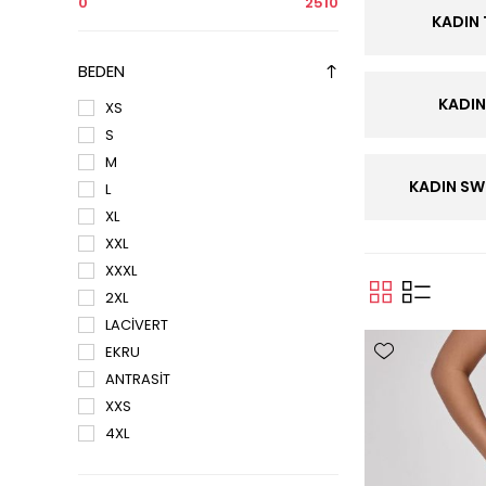
0
2510
KADIN
BEDEN
KADIN
XS
S
M
KADIN SW
L
XL
XXL
XXXL
2XL
LACİVERT
EKRU
ANTRASİT
XXS
4XL