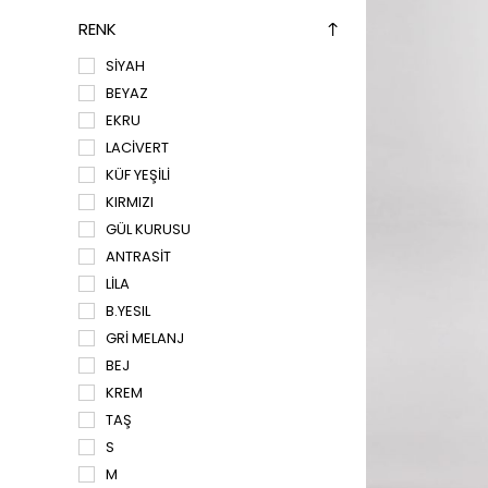
RENK
SİYAH
BEYAZ
EKRU
LACİVERT
KÜF YEŞİLİ
KIRMIZI
GÜL KURUSU
ANTRASİT
LİLA
B.YESIL
GRİ MELANJ
BEJ
KREM
TAŞ
S
M