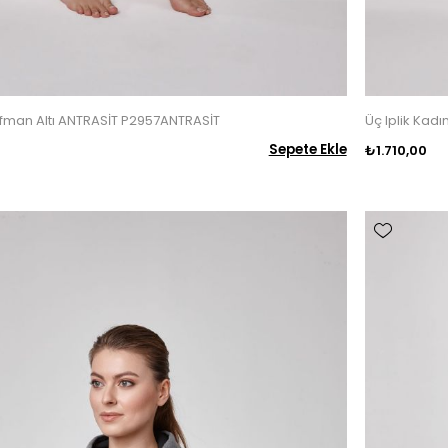
şofman Altı ANTRASİT P2957ANTRASİT
Üç Iplik Kad
Sepete Ekle
₺1.710,00