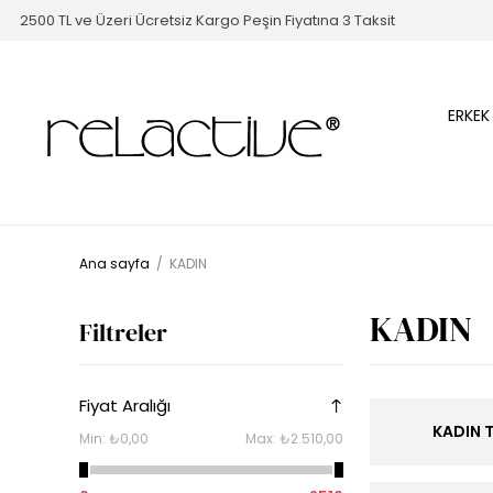
2500 TL ve Üzeri Ücretsiz Kargo Peşin Fiyatına 3 Taksit
ERKEK
Ana sayfa
/
KADIN
KADIN
Filtreler
Fiyat Aralığı
KADIN 
Min:
₺0,00
Max:
₺2.510,00