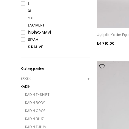
L
XL
2XL
LACIVERT
İNDİGO MAVİ
Üç Iplik Kadın E
SIYAH
₺1.710,00
S.KAHVE
Kategoriler
ERKEK
KADIN
KADIN T-SHIRT
KADIN BODY
KADIN CROP
KADIN BLUZ
KADIN TULUM