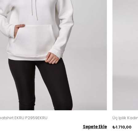
weatshirt EKRU P2959EKRU
Üç Iplik Kad
Sepete Ekle
₺1.710,00