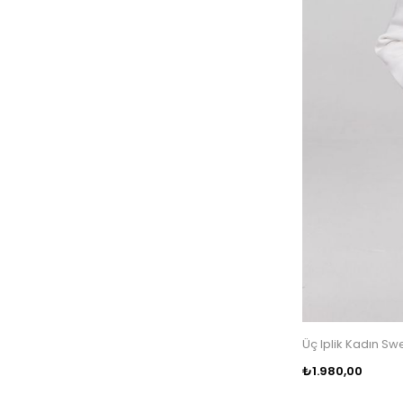
Üç Iplik Kadın S
₺1.980,00