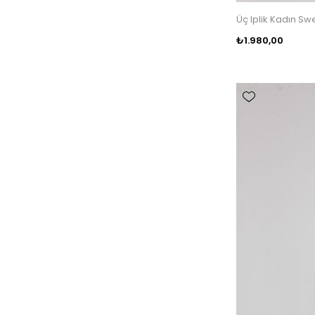
Üç Iplik Kadın S
₺1.980,00