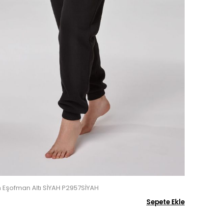
ın Eşofman Altı SİYAH P2957SİYAH
Sepete Ekle