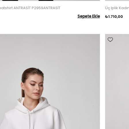
weatshirt ANTRASİT P2959ANTRASİT
Üç Iplik Kad
Sepete Ekle
₺1.710,00