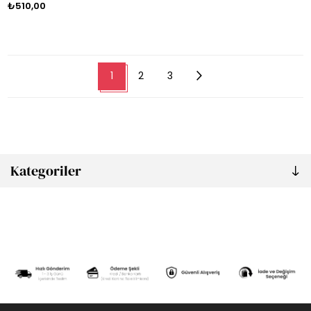
₺510,00
1
2
3
Kategoriler