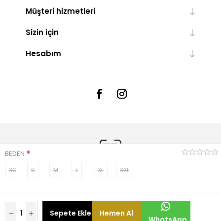
Müşteri hizmetleri
Sizin için
Hesabım
*
BEDEN
XS
S
M
L
XL
XXL
Powered by
nopCommerce
Sepete Ekle
Hemen Al
Telif hakkı ve kopya; 2026 Relactive. Tüm hakları Saklıdır.
WhatsApp