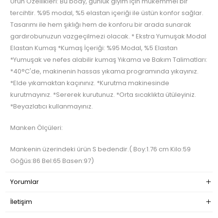
Ürün Özellikleri: Bu body, günlük giyim için mükemmel bir
tercihtir. %95 modal, %5 elastan içeriği ile üstün konfor sağlar.
Tasarımı ile hem şıklığı hem de konforu bir arada sunarak
gardırobunuzun vazgeçilmezi olacak. * Ekstra Yumuşak Modal
Elastan Kumaş *Kumaş İçeriği: %95 Modal, %5 Elastan
*Yumuşak ve nefes alabilir kumaş Yıkama ve Bakım Talimatları:
*40°C'de, makinenin hassas yıkama programında yıkayınız.
*Elde yıkamaktan kaçınınız. *Kurutma makinesinde
kurutmayınız. *Sererek kurutunuz. *Orta sıcaklıkta ütüleyiniz.
*Beyazlatıcı kullanmayınız.
Manken Ölçüleri:
Mankenin üzerindeki ürün S bedendir.( Boy:1.76 cm Kilo:59
Göğüs:86 Bel:65 Basen:97)
Yorumlar
İletişim